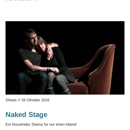
THINGS
&
THE
DREAMING
Shows
//
26 Oktober 2016
Naked Stage
Ein fesselndes Drama für nur einen Abend