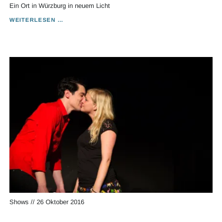
Ein Ort in Würzburg in neuem Licht
FOREVER
WEITERLESEN …
NEVER
ALWAYS
HERE
Shows
//
26 Oktober 2016