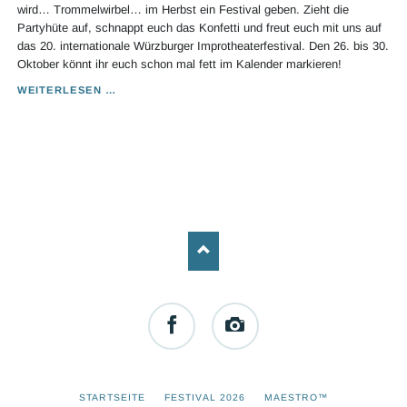
wird… Trommelwirbel… im Herbst ein Festival geben. Zieht die
Partyhüte auf, schnappt euch das Konfetti und freut euch mit uns auf
das 20. internationale Würzburger Improtheaterfestival. Den 26. bis 30.
Oktober könnt ihr euch schon mal fett im Kalender markieren!
SAVE
WEITERLESEN …
THE
DATE
-
FESTIVAL
2022
Facebook
Instagram
NAVIGATION
STARTSEITE
FESTIVAL 2026
MAESTRO™
ÜBERSPRINGEN